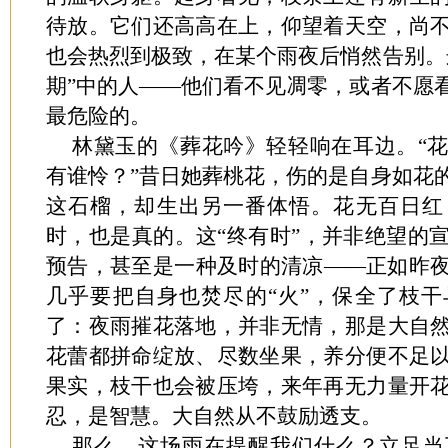
待放。它们还高高在上，仰望着天空，尚
也会热烈到极致，在某个雨夜后悄然告别。
期”中的人——他们看不见凋零，或者不愿
最危险的。
林黛玉的《葬花吟》轻轻响在耳边。“
有谁怜？”昔日她葬桃花，伤的是自身如花
这石榴，却生出另一番体悟。花无百日红
时，也是真的。这“终有时”，并非绝望的
预告，甚至是一种及时的清凉——正如昨
几乎要把自身也焚尽的“火”，保全了枝
了：夜雨摧花落地，并非无情，那是大自
花蕾都拼命绽放、尽数坐果，养分便不足
果实，枝干也会被压垮，来年再无力量开
忍，是智慧。大自然从不鼓励透支。
那么，这场雨在提醒我们什么？立足当