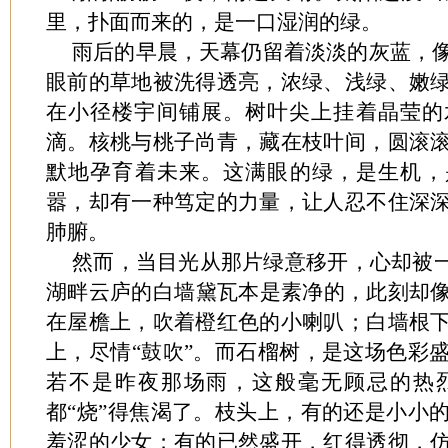
里，扑面而来的，是一口湿润的绿。
雨后的早晨，天幕仍留着淡淡的灰蓝，
眼前的草地被洗得透亮，浓绿、浅绿、嫩
在小径楼宇间铺展。树叶尖上挂着晶莹的
滴。核桃与桃子尚青，藏在枝叶间，圆滚
默地孕育着未来。这满眼的绿，是生机，
嚣，却有一种笃定的力量，让人忍不住深
肺腑。
然而，当目光从那片绿意移开，心却被一
湖畔云庐的白墙黛瓦本是素净的，此刻却
在屋檐上，吹着橙红色的小喇叭；白墙根
上，尽情“鼓吹”。而石榴树，是这场色彩
若不是昨夜那场雨，这般毫无顾忌的热
都“烧”得焦渴了。枝头上，有的还是小小
羞涩的少女；有的已然盛开，红得透彻，