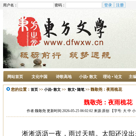
用户名：
密码：
网站首页
文化中国
诗歌高地
小说• 散文
理论 ▪ 论文
主
您的位置：
>>
>>
>> 魏敬尧：夜雨梳花
首页
小说• 散文
散文• 随笔
魏敬尧：夜雨梳花
作者:魏敬尧 更新时间:2026-05-25 06:02:02 来源:原创 【字号:
大
中
小
淅淅沥沥一夜，雨过天晴。太阳还没出