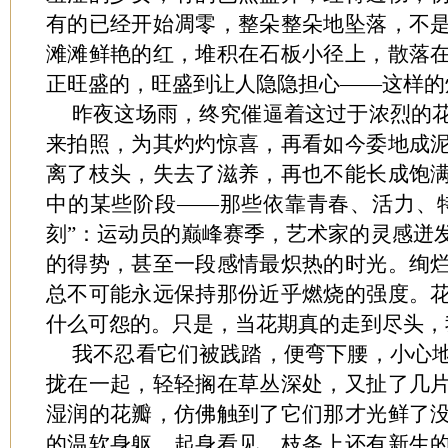
有的已经开始凋零，整朵整朵地坠落，不
滩滩鲜艳的红，堆积在石板小径上，散落
正旺盛的，旺盛到让人隐隐担心——这样的
昨夜这场雨，终究催逼着这过于浓烈的
来拍照，为其灼灼惊喜，再看如今委地成
离了枝头，失去了滋养，再也不能长成饱
中的某些阶段——那些依靠青春、活力、
刻”：运动员的巅峰赛季，艺术家的灵感迸
的得势，甚至一段感情最炽热的时光。绚
总不可能永远保持那份近乎燃烧的强度。
什么可怨的。只是，当花期真的走到尽头，
我不忍看它们被践踏，便弯下腰，小心
拢在一起，轻轻搁在草丛深处，又扯了几
湿润的花瓣，仿佛触到了它们那才光鲜了
的温软身躯。起身看见，枝条上还有新生