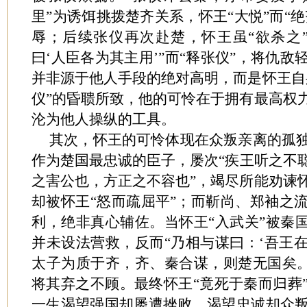
里”为诱饵挑拨楚齐关系，怀王“大悦”而“绝
辱；后续张仪再次赴楚，怀王虽“欲杀之
曰‘人臣各为其主用’”而“释张仪”，将仇
并非源于他人手段的绝对高明，而是怀王自
仪”的昏聩所致，他的可怜在于拥有最高权
沦为他人操纵的工具。
其次，怀王的可怜体现在众叛亲离的孤
作为楚国最忠诚的臣子，屡次
“疾王听之不
之害公也，方正之不容也”，竭尽所能劝谏
却被怀王“怒而疏屈平”；而靳尚、郑袖之
利，绝非真心辅佐。当怀王“入武关”被秦国
并未设法营救，反而“乃相与谋曰：‘吾王
太子为质于齐，齐、秦合谋，则楚无国矣。
将其弃之不顾。最终怀王“竟死于秦而归葬
一生渴望强国却屡遭挫败，渴望忠诚却众