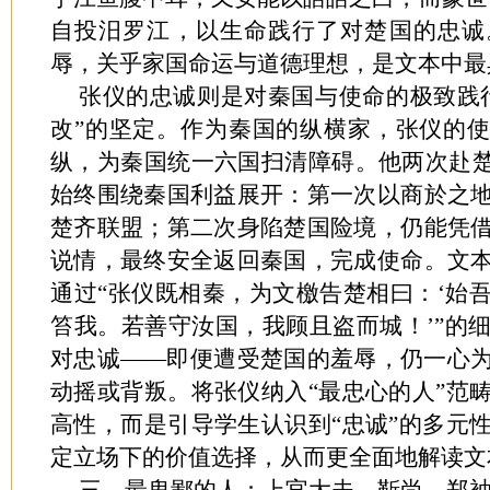
自投汨罗江，以生命践行了对楚国的忠诚
辱，关乎家国命运与道德理想，是文本中最
张仪的忠诚则是对秦国与使命的极致践
改”的坚定。作为秦国的纵横家，张仪的使
纵，为秦国统一六国扫清障碍。他两次赴楚
始终围绕秦国利益展开：第一次以商於之
楚齐联盟；第二次身陷楚国险境，仍能凭
说情，最终安全返回秦国，完成使命。文
通过“张仪既相秦，为文檄告楚相曰：‘始
笞我。若善守汝国，我顾且盗而城！’”的
对忠诚——即便遭受楚国的羞辱，仍一心
动摇或背叛。将张仪纳入“最忠心的人”范
高性，而是引导学生认识到“忠诚”的多元
定立场下的价值选择，从而更全面地解读文