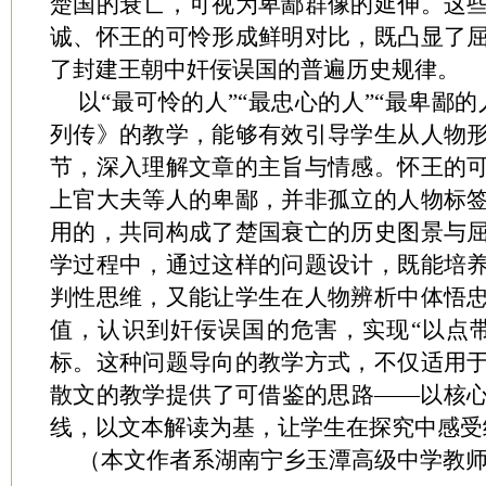
楚国的衰亡，可视为卑鄙群像的延伸。这
诚、怀王的可怜形成鲜明对比，既凸显了
了封建王朝中奸佞误国的普遍历史规律。
以
“最可怜的人”“最忠心的人”“最卑鄙
列传》的教学，能够有效引导学生从人物
节，深入理解文章的主旨与情感。怀王的
上官大夫等人的卑鄙，并非孤立的人物标
用的，共同构成了楚国衰亡的历史图景与
学过程中，通过这样的问题设计，既能培
判性思维，又能让学生在人物辨析中体悟
值，认识到奸佞误国的危害，实现“以点
标。这种问题导向的教学方式，不仅适用
散文的教学提供了可借鉴的思路——以核
线，以文本解读为基，让学生在探究中感受
（本文作者系湖南宁乡玉潭高级中学教