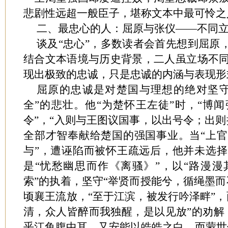
悲剧性远超一般臣子，堪称文本中最可怜之
二、最忠心的人：屈原与张仪
——不同
谈及
“忠心”，多数读者会首先想到屈原
结合文本语境与历史背景，二人虽立场不
现出极致的忠诚，只是忠诚的内涵与表现形
屈原的忠诚是对楚国与理想的绝对坚
全”的悲壮。他“为楚怀王左徒”时，“博
令”，“入则与王图议国事，以出号令；出则
全部才智奉献给楚国的强国事业。当“上
与”，遭诬陷而被怀王疏远后，他并未选
是“忧愁幽思而作《离骚》”，以“路漫
索”的执着，坚守“举贤而授能兮，循绳墨而
顷襄王流放，“至于江滨，被发行吟泽畔”，
清，众人皆醉而我独醒，是以见放”的劝解
乎江鱼腹中耳，又安能以皓皓之白，而蒙世