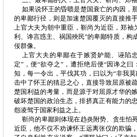
三、最卑鄙的人：上官大夫、靳尚、郑
如果说怀王的昏聩是楚国衰亡的内因，
的卑鄙行径，则是加速楚国覆灭的直接推
上官大夫为朝中重臣，靳尚为近臣，郑袖
利、谗言惑主、祸国殃民”的卑鄙特质，构
佞群像。
上官大夫的卑鄙在于嫉贤妒能、诬陷
定”，便“欲夺之”，遭拒绝后便“因谗之曰
知，每一令出，平伐其功，曰以为“非我莫能
击中了怀王的猜忌之心，直接导致屈原被
楚国利益的考量，而是源于对屈原才华的
破坏楚国的政治生态，排挤真正有能力的
怨凌驾于国家利益之上。
靳尚的卑鄙则体现在趋炎附势、贪生怕
近臣，他不仅不劝谏怀王远离张仪的欺骗