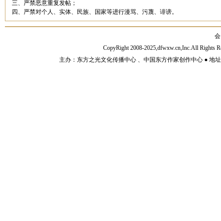
三、严禁恶意重复发帖；
四、严禁对个人、实体、民族、国家等进行漫骂、污蔑、诽谤。
会
CopyRight 2008-2025,dfwxw.cn,Inc.All Rig
主办：东方之光文化传播中心 、中国东方作家创作中心 ● 地址：山东济宁市