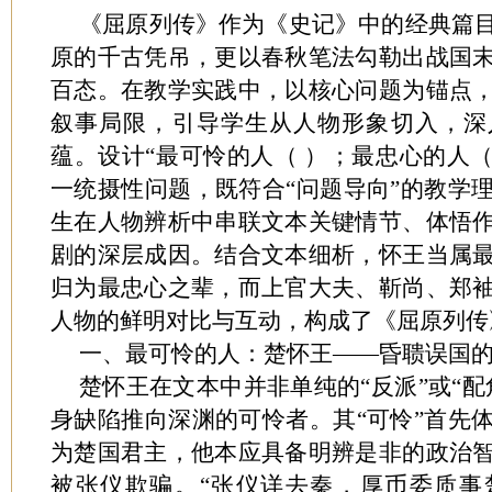
《屈原列传》作为《史记》中的经典篇
原的千古凭吊，更以春秋笔法勾勒出战国
百态。在教学实践中，以核心问题为锚点
叙事局限，引导学生从人物形象切入，深
蕴。设计
“最可怜的人（ ）；最忠心的人（
一统摄性问题，既符合“问题导向”的教学
生在人物辨析中串联文本关键情节、体悟
剧的深层成因。结合文本细析，怀王当属
归为最忠心之辈，而上官大夫、靳尚、郑
人物的鲜明对比与互动，构成了《屈原列传
一、最可怜的人：楚怀王
——昏聩误国
楚怀王在文本中并非单纯的
“反派”或“
身缺陷推向深渊的可怜者。其“可怜”首先
为楚国君主，他本应具备明辨是非的政治
被张仪欺骗。“张仪详去秦，厚币委质事