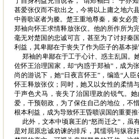
了自身利益充当说客，
“谓郑袖曰：‘子亦知
甚爱张仪而不欲出之，今将以上庸之地六
中善歌讴者为媵。楚王重地尊秦，秦女必贵
郑袖向怀王求情释放张仪。他的所作所为
毫无对楚国的忠诚可言，甚至为了讨好秦
利益，其卑鄙在于丧失了作为臣子的基本操
郑袖的卑鄙在于工于心计、惑主乱国。
佐怀王治理国家，却
“内惑于郑袖”，成为
尚的游说下，她“日夜言怀王”，编造“人臣
怀王释放张仪；同时，她又以女性的柔情
于声色犬马，丧失了治国理政的锐气。她
爱，干预朝政，为了保住自己的地位，不
根本利益，成为导致怀王昏聩误国的重要推
此外，文本中顷襄王的
“怒而迁之”，虽
是对屈原忠诚劝谏的排斥，其懦弱与纵容