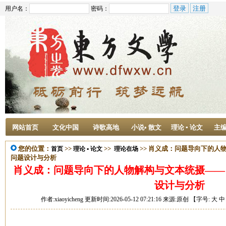
用户名：
密码：
网站首页
文化中国
诗歌高地
小说• 散文
理论 ▪ 论文
主
您的位置：
>>
>>
>> 肖义成：问题导向下的
首页
理论 ▪ 论文
理论在场
问题设计与分析
肖义成：问题导向下的人物解构与文本统摄——
设计与分析
作者:xiaoyicheng 更新时间:2026-05-12 07:21:16 来源:原创 【字号:
大
中