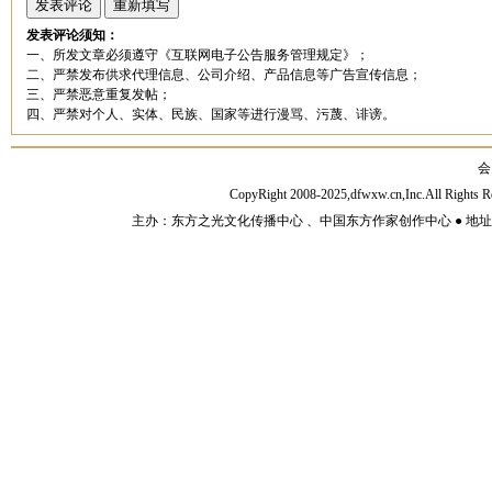
发表评论须知：
一、所发文章必须遵守《互联网电子公告服务管理规定》；
二、严禁发布供求代理信息、公司介绍、产品信息等广告宣传信息；
三、严禁恶意重复发帖；
四、严禁对个人、实体、民族、国家等进行漫骂、污蔑、诽谤。
会
CopyRight 2008-2025,dfwxw.cn,Inc.All Rig
主办：东方之光文化传播中心 、中国东方作家创作中心 ● 地址：山东济宁市