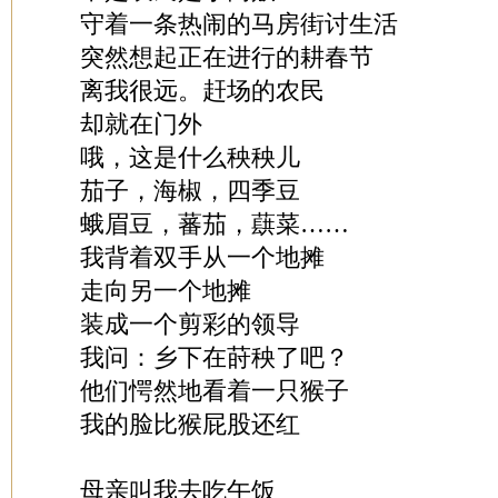
守着一条热闹的马房街讨生活
突然想起正在进行的耕春节
离我很远。赶场的农民
却就在门外
哦，这是什么秧秧儿
茄子，海椒，四季豆
蛾眉豆，蕃茄，蕻菜……
我背着双手从一个地摊
走向另一个地摊
装成一个剪彩的领导
我问：乡下在莳秧了吧？
他们愕然地看着一只猴子
我的脸比猴屁股还红
母亲叫我去吃午饭