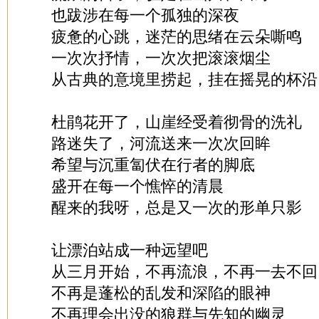
也跋涉在每一个孤独的深夜
疲惫的心跳，迷茫的思绪在云朵嘶鸣
一次次抒情，一次次把滚滚烟尘
从古典的意境里捞起，挂在摇晃的杯沿
杜鹃花开了，山崖经受着彻骨的洗礼
路迷失了，河流送来一次次回眸
希望与沉重匐伏在行者的脚底
盛开在每一个憔悴的清晨
醒来的我呀，总是又一次的形单只影
让漂泊站成一种远望吧
从三月开始，不再流浪，不再一去不回
不再是蓬松的乱发和深陷的眼神
不再理会出没的狼群与先知的幽灵