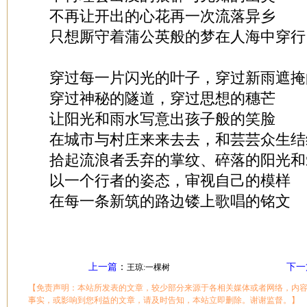
不再让开出的心花再一次流落异乡
只想厮守着蒲公英般的梦在人海中穿行
穿过每一片闪光的叶子，穿过新雨遮掩
穿过神秘的隧道，穿过思想的穗芒
让阳光和雨水写意出孩子般的笑脸
在城市与村庄来来去去，和芸芸众生结
拾起流浪者丢弃的掌纹、碎落的阳光和
以一个行者的姿态，审视自己的模样
在每一条新筑的路边镂上歌唱的铭文
上一篇
：
下一
王琼:一棵树
【免责声明：本站所发表的文章，较少部分来源于各相关媒体或者网络，内
事实，或影响到您利益的文章，请及时告知，本站立即删除。谢谢监督。】