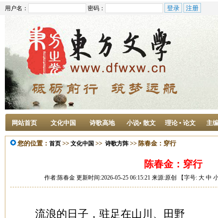
用户名：
密码：
网站首页
文化中国
诗歌高地
小说• 散文
理论 ▪ 论文
主
您的位置：
>>
>>
>> 陈春金：穿行
首页
文化中国
诗歌方阵
陈春金：穿行
作者:陈春金 更新时间:2026-05-25 06:15:21 来源:原创 【字号:
大
中
流浪的日子，驻足在山川、田野