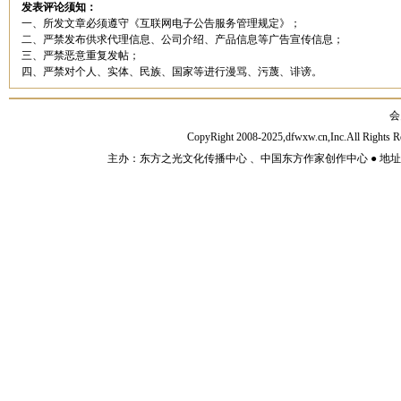
发表评论须知：
一、所发文章必须遵守《互联网电子公告服务管理规定》；
二、严禁发布供求代理信息、公司介绍、产品信息等广告宣传信息；
三、严禁恶意重复发帖；
四、严禁对个人、实体、民族、国家等进行漫骂、污蔑、诽谤。
会
CopyRight 2008-2025,dfwxw.cn,Inc.All Rig
主办：东方之光文化传播中心 、中国东方作家创作中心 ● 地址：山东济宁市