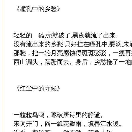
《瞳孔中的乡愁》
轻轻的一磕,壳就破了,黑夜就流了出来.
没有流出来的乡愁,只好挂在瞳孔中,要滴,未
那愁，把一轮月亮腐蚀得斑斑驳驳，一瘦再
西山调头，蹒跚而去。身后，乡愁拖了一地
《红尘中的守候》
一粒粒鸟鸣，啄破唐诗里的静谧。
宋词开门，舀一瓢花瓣雨，填春江水暖。